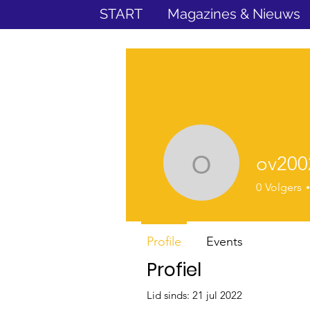
START
Magazines & Nieuws
ov200
ov2002nv
0
Volgers
Profile
Events
Profiel
Lid sinds: 21 jul 2022