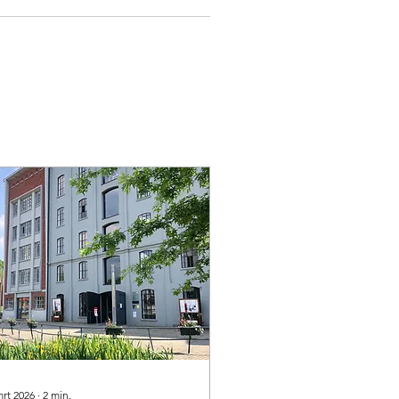
mrt 2026
∙
2
min.