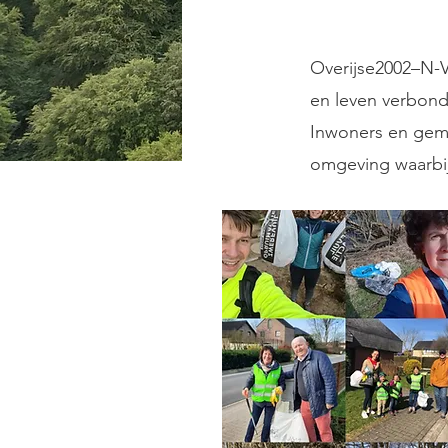
Overijse2002–N-V
en leven verbond
Inwoners en geme
omgeving waarbij