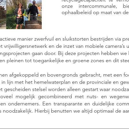
onze intercommunale, b
ophaalbeleid op maat van de
ctieve manier zwerfvuil en sluikstorten bestrijden via p
et vrijwilligersnetwerk en de inzet van mobiele camera’s u
ringsprojecten gaan door. Bij deze projecten hebben we
n en pleinen tot toegankelijke en groene zones en dit st
nen afgekoppeld en bovengronds gebracht, met een foc
, in lijn met het hemelwaterplan en de provinciale en ge
 gescheiden stelsel worden alleen gestart waar noodzak
 zoveel mogelijk gecombineerd met nuts- en wegen
 en ondernemers. Een transparante en duidelijke comm
s noodzakelijk. Hierbij benutten we altijd optimaal de a