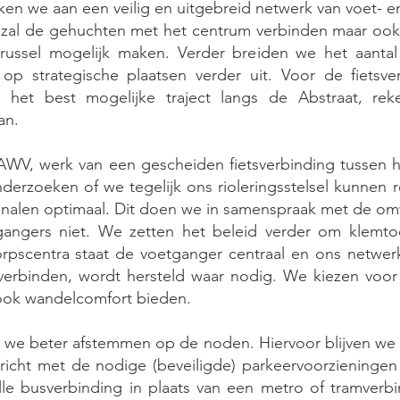
ken we aan een veilig en uitgebreid netwerk van voet- e
 zal de gehuchten met het centrum verbinden maar ook 
 Brussel mogelijk maken. Verder breiden we het aanta
en op strategische plaatsen verder uit. Voor de fietsv
het best mogelijke traject langs de Abstraat, re
an.
WV, werk van een gescheiden fietsverbinding tussen he
derzoeken of we tegelijk ons rioleringsstelsel kunnen 
kanalen optimaal. Dit doen we in samenspraak met de 
ngers niet. We zetten het beleid verder om klemtoo
orpscentra staat de voetganger centraal en ons netwe
erbinden, wordt hersteld waar nodig. We kiezen voor 
 ook wandelcomfort bieden.
n we beter afstemmen op de noden. Hiervoor blijven w
icht met de nodige (beveiligde) parkeervoorzieningen
elle busverbinding in plaats van een metro of tramverb