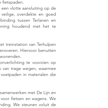
n fietspaden.
een vlotte aansluiting op de
l veilige, overdekte en goed
erbinding tussen Terlanen en
kening houdend met het te
t treinstation van Terhulpen
renoveren. Hiervoor benutten
omwonenden.
nverlichting te voorzien op
rk van trage wegen, waarmee
voetpaden in materialen die
e samenwerken met De Lijn en
 voor fietsen en wagens. We
inding. We steunen voluit de