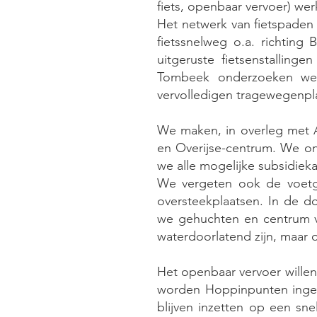
fiets, openbaar vervoer) wer
Het netwerk van fietspaden
fietssnelweg o.a. richting
uitgeruste fietsenstalling
Tombeek onderzoeken we 
vervolledigen tragewegenpl
We maken, in overleg met A
en Overijse-centrum. We on
we alle mogelijke subsidie
We vergeten ook de voetga
oversteekplaatsen. In de d
we gehuchten en centrum v
waterdoorlatend zijn, maar
Het openbaar vervoer wille
worden Hoppinpunten inger
blijven inzetten op een sn