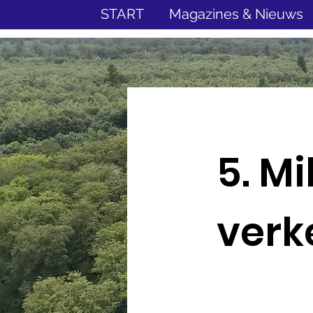
START
Magazines & Nieuws
5. M
verk