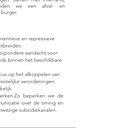
ieden we een afval- en
 burger.
reventieve en repressieve
itbreiden.
 bijzondere aandacht voor
eeds binnen het beschikbare
us op het afkoppelen van
westelijke verordeningen.
elijk.
werken.Zo beperken we de
unicatie over de timing en
anwezige subsidiekanalen.