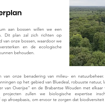
erplan
nium aan bossen willen we een
. Dit plan zal zich richten op
d van onze bossen, waardoor we
 versterken en de ecologische
 kunnen behouden.
ern van onze benadering van milieu- en natuurbeheer
nningen op het gebied van Bluedeal, robuuste natuur, la
 van Overijse" en de Brabantse Wouden met elkaar v
n projecten zullen we biologische expertise insc
f op afroepbasis, om ervoor te zorgen dat biodiversite