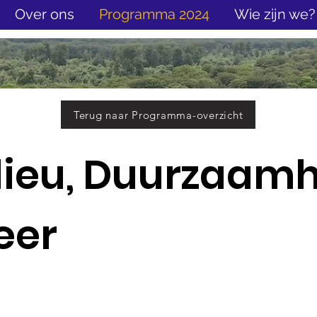
Over ons
Programma 2024
Wie zijn we?
Terug naar Programma-overzicht
ilieu, Duurzaamh
eer