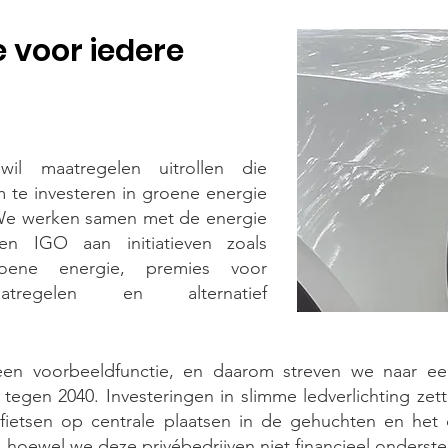
 voor iedere
wil maatregelen uitrollen die
m te investeren in groene energie
 We werken samen met de energie
 en IGO aan initiatieven zoals
oene energie, premies voor
atregelen en alternatief
een voorbeeldfunctie, en daarom streven we naar een
r tegen 2040. Investeringen in slimme ledverlichting ze
fietsen op centrale plaatsen in de gehuchten en het
 hoewel we deze privébedrijven niet financieel onderst