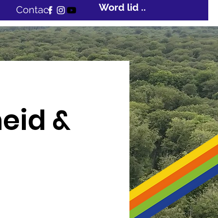
Word lid ...
Contact
eid &