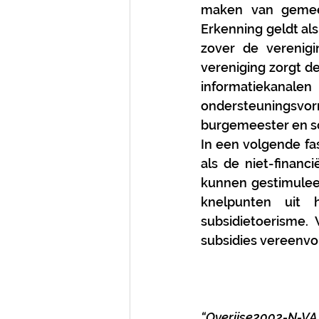
maken van gemeent
Erkenning geldt al
zover de verenigi
vereniging zorgt d
informatiekanale
ondersteuningsv
burgemeester en 
In een volgende fa
als de niet-financ
kunnen gestimuleer
knelpunten uit 
subsidietoerisme.
subsidies vereenvo
“Overijse2002-N-VA h