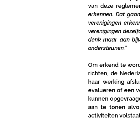
van deze reglemen
erkennen. Dat gaan
verenigingen erken
verenigingen dezelfd
denk maar aan bijvo
ondersteunen.”
Om erkend te worde
richten, de Nederl
haar werking afslu
evalueren of een ve
kunnen opgevraagd 
aan te tonen alvo
activiteiten volstaa