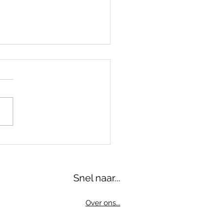
verijse zet
aalbeweging in voor
enwerken
Snel naar...
Over ons...