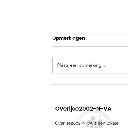
Opmerkingen
Plaats een opmerking...
Overijse zet samen met
provincie en lokale
handelaars Nederlands
extra in de kijker
Overijse2002-N-VA
Overijse2002-N-VA is een lokale