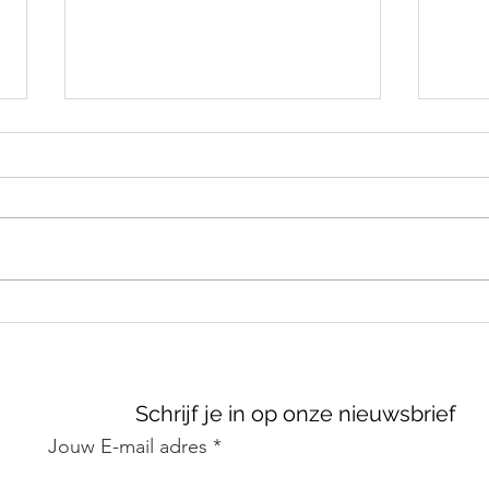
Vennoten bereiken
🚧 O
akkoord over toekomst
inh
van de
weg
afvalintercommunale
Schrijf je in op onze nieuwsbrief
Interrand
Jouw E-mail adres