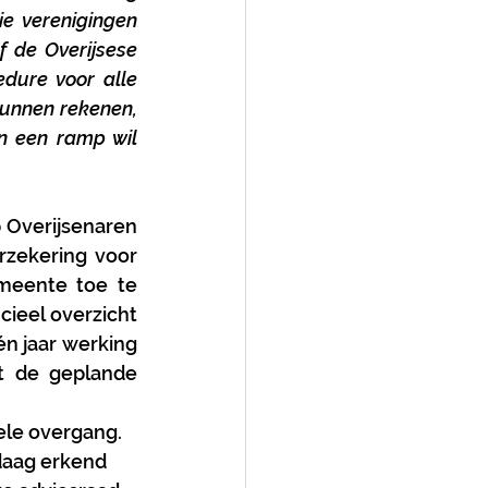
e verenigingen 
 de Overijsese 
ure voor alle 
kunnen rekenen, 
n een ramp wil 
Overijsenaren 
rzekering voor 
meente toe te 
ieel overzicht 
 jaar werking 
 de geplande 
le overgang. 
daag erkend 