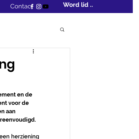
Word lid ...
Contact
ing
lement en de 
nt voor de 
n aan 
vereenvoudigd.
een herziening 