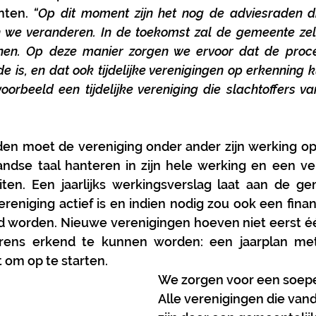
ten. 
“Op dit moment zijn het nog de adviesraden di
 we veranderen. In de toekomst zal de gemeente zelf
nen. Op deze manier zorgen we ervoor dat de proced
e is, en dat ook tijdelijke verenigingen op erkenning 
orbeeld een tijdelijke vereniging die slachtoffers va
n moet de vereniging onder ander zijn werking op 
andse taal hanteren in zijn hele werking en een ve
iten. Een jaarlijks werkingsverslag laat aan de ge
reniging actief is en indien nodig zou ook een financ
worden. Nieuwe verenigingen hoeven niet eerst één
rens erkend te kunnen worden: een jaarplan met
t om op te starten.
We zorgen voor een soepe
Alle verenigingen die van