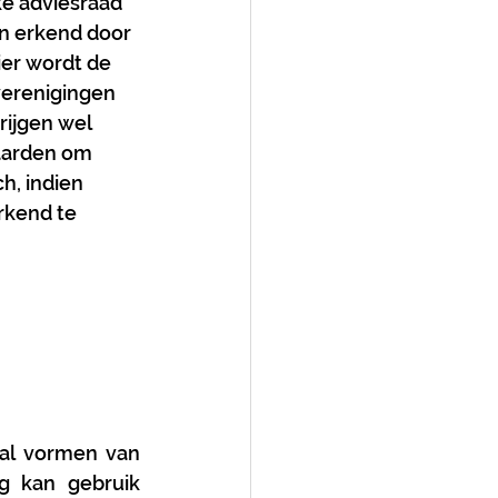
ke adviesraad 
n erkend door 
er wordt de 
verenigingen 
ijgen wel 
aarden om 
h, indien 
rkend te 
al vormen van 
 kan gebruik 