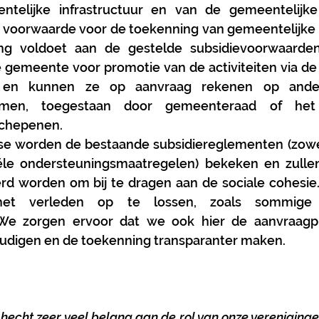
elijke infrastructuur en van de gemeentelijke u
s voorwaarde voor de toekenning van gemeentelijke s
ng voldoet aan de gestelde subsidievoorwaarden
e gemeente voor promotie van de activiteiten via de
n en kunnen ze op aanvraag rekenen op andere 
ormen, toegestaan door gemeenteraad of het 
schepenen.
se worden de bestaande subsidiereglementen (zowel 
iële ondersteuningsmaatregelen) bekeken en zullen
d worden om bij te dragen aan de sociale cohesie. 
het verleden op te lossen, zoals sommige
 We zorgen ervoor dat we ook hier de aanvraagp
udigen en de toekenning transparanter maken.
echt zeer veel belang aan de rol van onze verenigingen