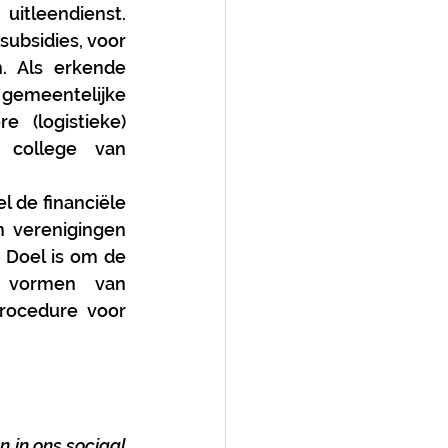
itleendienst. 
ubsidies, voor 
. Als erkende 
 gemeentelijke 
(logistieke) 
college van 
de financiële 
 verenigingen 
Doel is om de 
 vormen van 
rocedure voor 
 in ons sociaal 