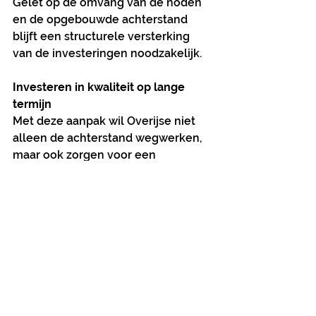
Gelet op de omvang van de noden 
en de opgebouwde achterstand 
blijft een structurele versterking 
van de investeringen noodzakelijk.
Investeren in kwaliteit op lange 
termijn
Met deze aanpak wil Overijse niet 
alleen de achterstand wegwerken, 
maar ook zorgen voor een 
duurzaam, veilig en kwalitatief 
wegennet.
De combinatie van een verhoogd 
budget, een duidelijke prioritering, 
bijkomende analyse via een wegen-
scan en een gefaseerde uitvoering 
moet ervoor zorgen dat de wegen 
de komende jaren opnieuw op het 
niveau worden gebracht dat 