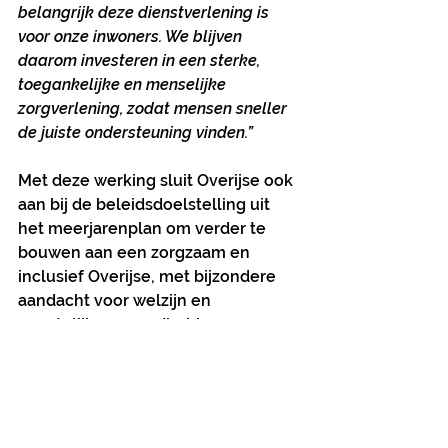
belangrijk deze dienstverlening is 
voor onze inwoners. We blijven 
daarom investeren in een sterke, 
toegankelijke en menselijke 
zorgverlening, zodat mensen sneller 
de juiste ondersteuning vinden.”
Met deze werking sluit Overijse ook 
aan bij de beleidsdoelstelling uit 
het meerjarenplan om verder te 
bouwen aan een zorgzaam en 
inclusief Overijse, met bijzondere 
aandacht voor welzijn en 
geestelijke gezondheid.
Meer weten over het sociaal beleid 
en welzijnsinitiatieven in Overijse? 
Neem zeker ook een kijkje op 
www.overijse-N-VA.be
.